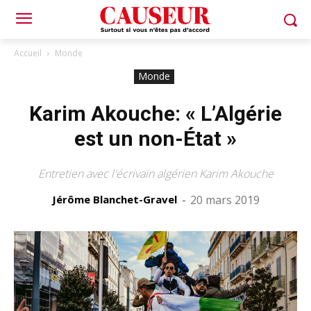
Accueil
Monde
Monde
Karim Akouche: « L’Algérie
est un non-État »
Entretien avec l'écrivain algérien Karim Akouche
Jérôme Blanchet-Gravel
-
20 mars 2019