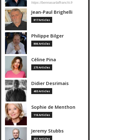
https://bennasarlaffranchi.fr
Jean-Paul Brighelli
817 Articles
Philippe Bilger
806 Articles
Céline Pina
273 Articles
Didier Desrimais
403 Articles
Sophie de Menthon
116 Articles
Jeremy Stubbs
351 Articles