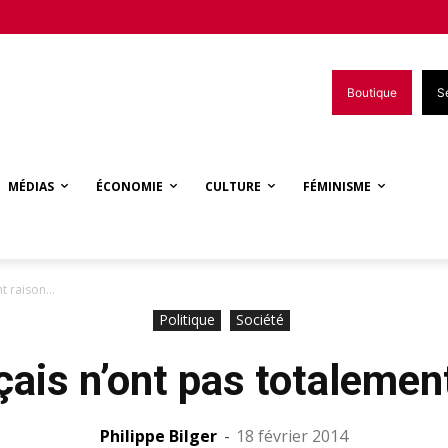
Boutique
S
MÉDIAS
ÉCONOMIE
CULTURE
FÉMINISME
nt raison…
Politique
Société
çais n’ont pas totalemen
Philippe Bilger
-
18 février 2014