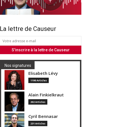
La lettre de Causeur
Nos signatures
Elisabeth Lévy
1190 Articles
Alain Finkielkraut
202 Articles
Cyril Bennasar
231 Articles