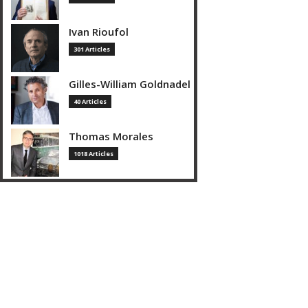
Ivan Rioufol
301 Articles
Gilles-William Goldnadel
40 Articles
Thomas Morales
1018 Articles