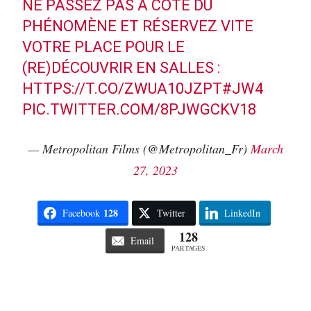
NE PASSEZ PAS À CÔTÉ DU
PHÉNOMÈNE ET RÉSERVEZ VITE
VOTRE PLACE POUR LE
(RE)DÉCOUVRIR EN SALLES :
HTTPS://T.CO/ZWUA10JZPT
#JW4
PIC.TWITTER.COM/8PJWGCKV18
— Metropolitan Films (@Metropolitan_Fr)
March
27, 2023
128
Facebook
Twitter
LinkedIn
128
Email
PARTAGES