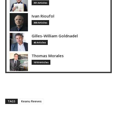
351 Articles
Ivan Rioufol
300 Articles
Gilles-William Goldnadel
40 Articles
Thomas Morales
1018 Articles
TAGS
Keanu Reeves