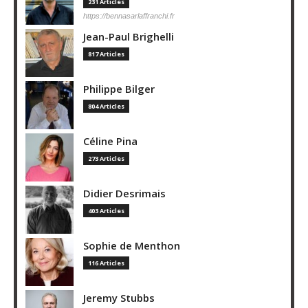
231 Articles
https://bennasarlaffranchi.fr
Jean-Paul Brighelli
817 Articles
Philippe Bilger
804 Articles
Céline Pina
273 Articles
Didier Desrimais
403 Articles
Sophie de Menthon
116 Articles
Jeremy Stubbs