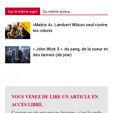
Sur le même sujet
Du même auteur
Abonné
«Matrix 4»: Lambert Wilson seul contre
les robots
« John Wick 3 »: du sang, de la sueur et
des larmes (de joie)
VOUS VENEZ DE LIRE UN ARTICLE EN
ACCÈS LIBRE.
Causeur ne vit que par ses lecteurs, c’est la seule