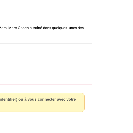
u 2-Mars, Marc Cohen a traîné dans quelques-unes des
dentifier) ou à vous connecter avec votre