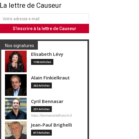
La lettre de Causeur
Nos signatures
Elisabeth Lévy
1190 Articles
Alain Finkielkraut
202 Articles
Cyril Bennasar
231 Articles
https://bennasarlaffranchi.fr
Jean-Paul Brighelli
817 Articles