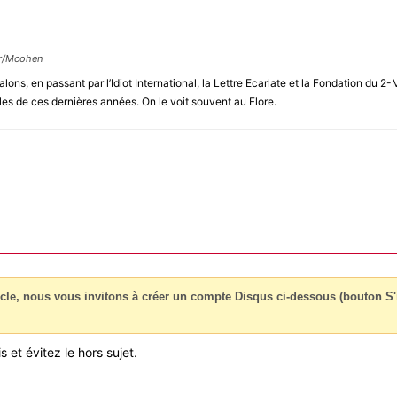
ur/Mcohen
alons, en passant par l’Idiot International, la Lettre Ecarlate et la Fondation d
les de ces dernières années. On le voit souvent au Flore.
cle, nous vous invitons à créer un compte Disqus ci-dessous (bouton S'i
 et évitez le hors sujet.