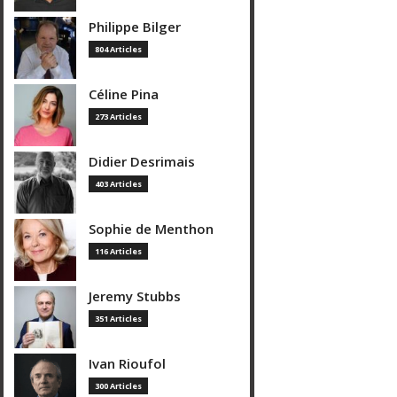
Philippe Bilger
804 Articles
Céline Pina
273 Articles
Didier Desrimais
403 Articles
Sophie de Menthon
116 Articles
Jeremy Stubbs
351 Articles
Ivan Rioufol
300 Articles