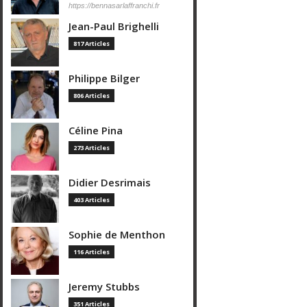
https://bennasarlaffranchi.fr
Jean-Paul Brighelli
817 Articles
Philippe Bilger
806 Articles
Céline Pina
273 Articles
Didier Desrimais
403 Articles
Sophie de Menthon
116 Articles
Jeremy Stubbs
351 Articles