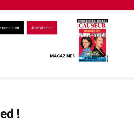
e connecter
Je m'abonne
MAGAZINES
ed !