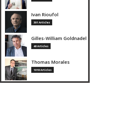
Ivan Rioufol
301 Articles
Gilles-William Goldnadel
40 Articles
Thomas Morales
1018 Articles