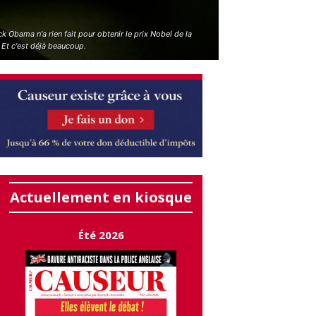
k Obama n'a rien fait pour obtenir le prix Nobel de la
 Et c'est déjà beaucoup.
Actuellement en kiosque
Été 2026