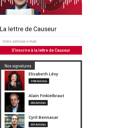
La lettre de Causeur
Nos signatures
Elisabeth Lévy
1190 Articles
Alain Finkielkraut
202 Articles
Cyril Bennasar
231 Articles