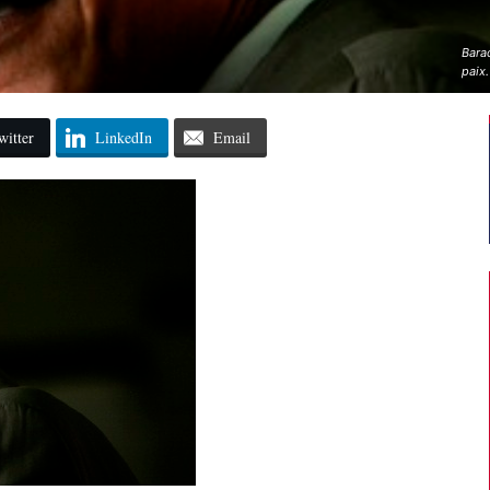
Barac
paix.
witter
LinkedIn
Email