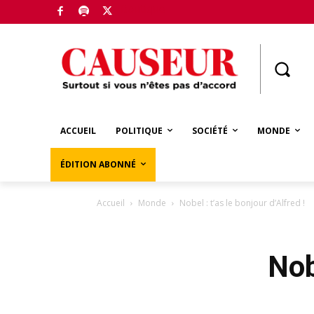
Boutique
ACCUEIL
POLITIQUE
SOCIÉTÉ
MONDE
ÉDITION ABONNÉ
Accueil
Monde
Nobel : t’as le bonjour d’Alfred !
Nob