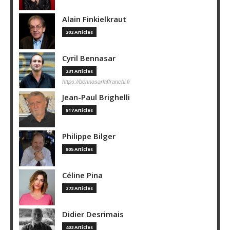
Alain Finkielkraut
202 Articles
Cyril Bennasar
231 Articles
https://bennasarlaffranchi.fr
Jean-Paul Brighelli
817 Articles
Philippe Bilger
805 Articles
Céline Pina
273 Articles
Didier Desrimais
403 Articles