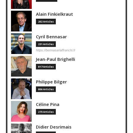
Alain Finkielkraut
202 Articles
Cyril Bennasar
231 Articles
https://bennasarlaffranchi.fr
Jean-Paul Brighelli
817 Articles
Philippe Bilger
806 Articles
Céline Pina
273 Articles
Didier Desrimais