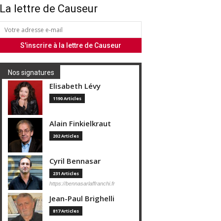
La lettre de Causeur
Nos signatures
Elisabeth Lévy
1190 Articles
Alain Finkielkraut
202 Articles
Cyril Bennasar
231 Articles
https://bennasarlaffranchi.fr
Jean-Paul Brighelli
817 Articles