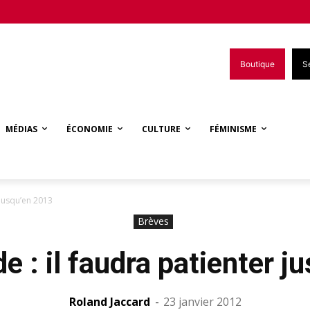
Boutique
S
MÉDIAS
ÉCONOMIE
CULTURE
FÉMINISME
 jusqu’en 2013
Brèves
e : il faudra patienter j
Roland Jaccard
-
23 janvier 2012