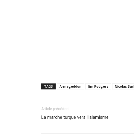
TAGS
Armageddon
Jim Rodgers
Nicolas Sar
Article précédent
La marche turque vers l’islamisme