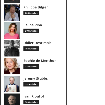
Philippe Bilger
805 Articles
Céline Pina
273 Articles
Didier Desrimais
403 Articles
Sophie de Menthon
116 Articles
Jeremy Stubbs
351 Articles
Ivan Rioufol
300 Articles