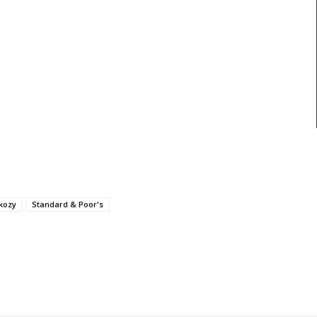
kozy
Standard & Poor's