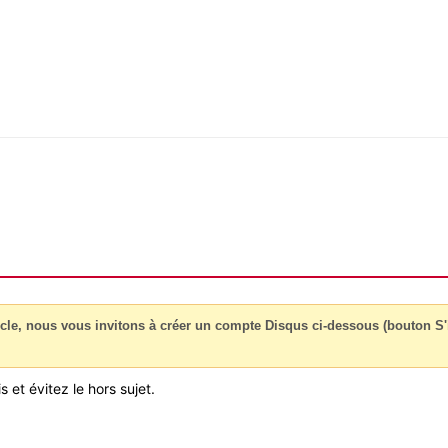
cle, nous vous invitons à créer un compte Disqus ci-dessous (bouton S'i
 et évitez le hors sujet.