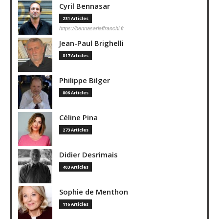
Cyril Bennasar
231 Articles
https://bennasarlaffranchi.fr
Jean-Paul Brighelli
817 Articles
Philippe Bilger
806 Articles
Céline Pina
273 Articles
Didier Desrimais
403 Articles
Sophie de Menthon
116 Articles