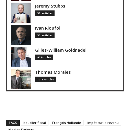
Jeremy Stubbs
351 Articles
Ivan Rioufol
301 Articles
Gilles-William Goldnadel
40 Articles
Thomas Morales
1018 Articles
TAGS
bouclier fiscal
François Hollande
impôt sur le revenu
Nicolas Sarkozy