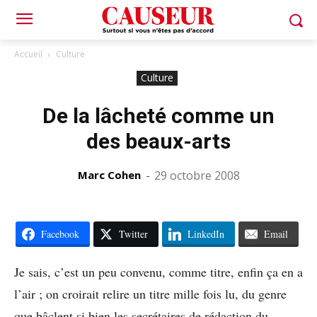
Accueil
Culture
Culture
De la lâcheté comme un
des beaux-arts
Marc Cohen
-
29 octobre 2008
Facebook
Twitter
LinkedIn
Email
Je sais, c’est un peu convenu, comme titre, enfin ça en a
l’air ; on croirait relire un titre mille fois lu, du genre
que bâclent si bien les secrétaires de rédaction du