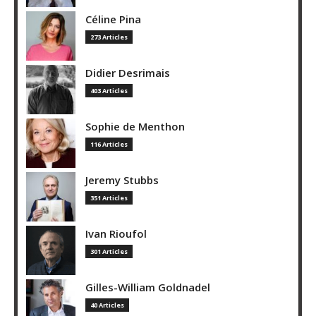
Céline Pina
273 Articles
Didier Desrimais
403 Articles
Sophie de Menthon
116 Articles
Jeremy Stubbs
351 Articles
Ivan Rioufol
301 Articles
Gilles-William Goldnadel
40 Articles