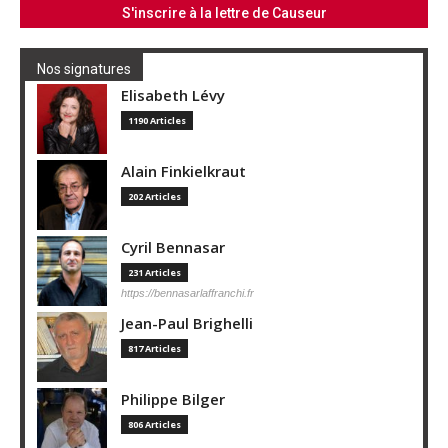
Nos signatures
Elisabeth Lévy
1190 Articles
Alain Finkielkraut
202 Articles
Cyril Bennasar
231 Articles
https://bennasarlaffranchi.fr
Jean-Paul Brighelli
817 Articles
Philippe Bilger
806 Articles