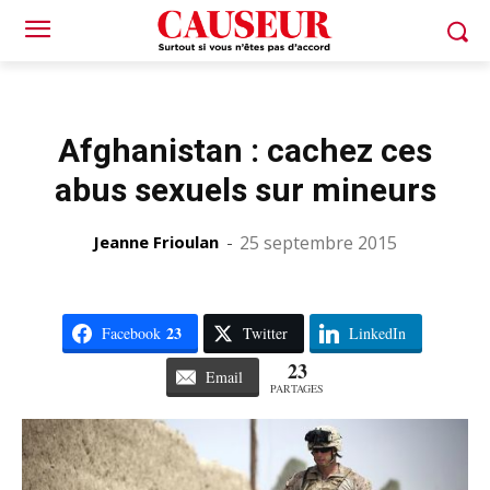
Afghanistan : cachez ces
abus sexuels sur mineurs
Jeanne Frioulan
-
25 septembre 2015
23
Facebook
Twitter
LinkedIn
23
Email
PARTAGES