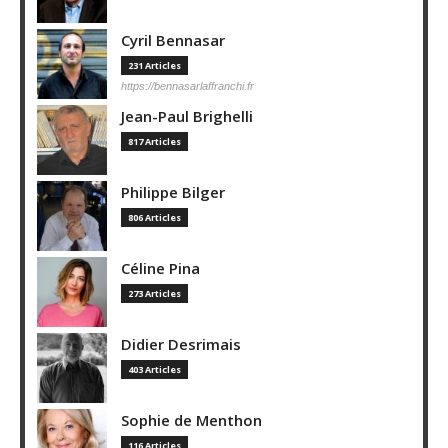
Cyril Bennasar
231 Articles
https://bennasarlaffranchi.fr
Jean-Paul Brighelli
817 Articles
Philippe Bilger
806 Articles
Céline Pina
273 Articles
Didier Desrimais
403 Articles
Sophie de Menthon
116 Articles