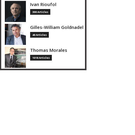
Ivan Rioufol
300 Articles
Gilles-William Goldnadel
40 Articles
Thomas Morales
1018 Articles