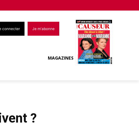
e connecter
Je m'abonne
MAGAZINES
ivent ?