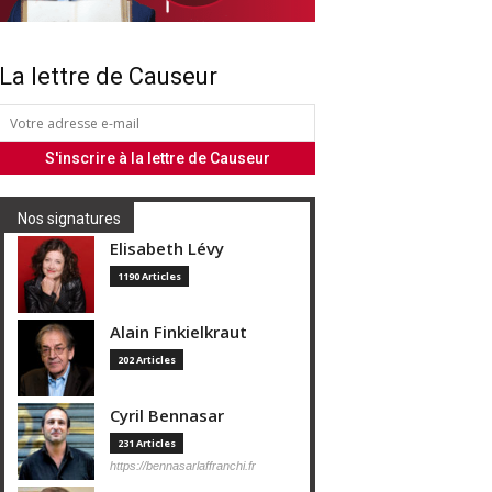
La lettre de Causeur
Nos signatures
Elisabeth Lévy
1190 Articles
Alain Finkielkraut
202 Articles
Cyril Bennasar
231 Articles
https://bennasarlaffranchi.fr