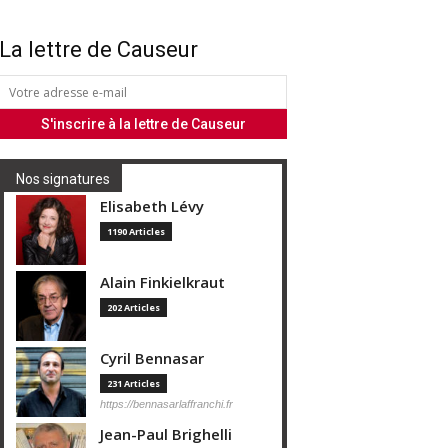
La lettre de Causeur
Nos signatures
Elisabeth Lévy
1190 Articles
Alain Finkielkraut
202 Articles
Cyril Bennasar
231 Articles
https://bennasarlaffranchi.fr
Jean-Paul Brighelli