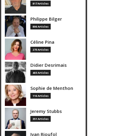
817 Articles
Philippe Bilger
806 Articles
Céline Pina
273 Articles
Didier Desrimais
403 Articles
Sophie de Menthon
116 Articles
Jeremy Stubbs
351 Articles
Ivan Rioufol