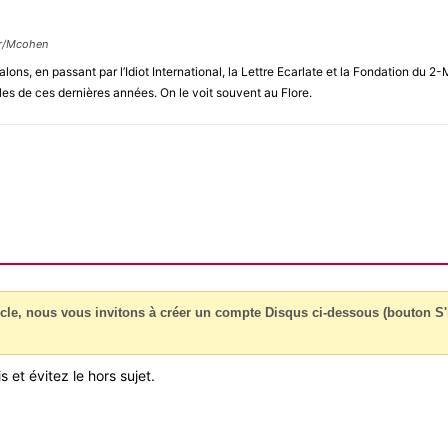
ur/Mcohen
alons, en passant par l’Idiot International, la Lettre Ecarlate et la Fondation d
les de ces dernières années. On le voit souvent au Flore.
cle, nous vous invitons à créer un compte Disqus ci-dessous (bouton S'i
 et évitez le hors sujet.