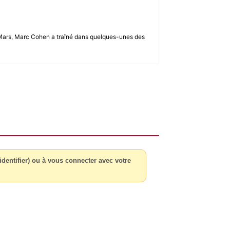
u 2-Mars, Marc Cohen a traîné dans quelques-unes des
dentifier) ou à vous connecter avec votre