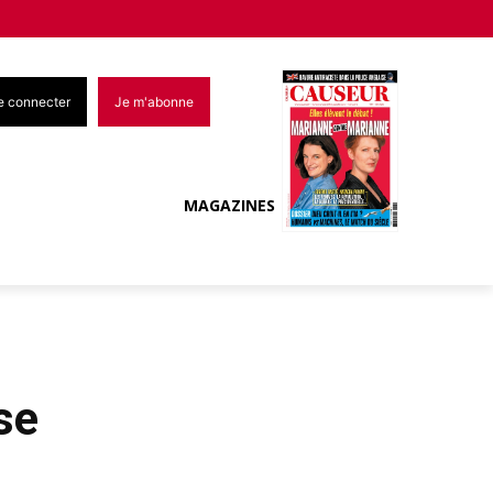
e connecter
Je m'abonne
MAGAZINES
se