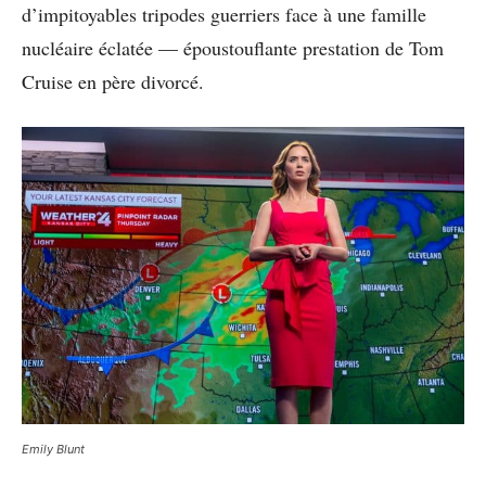
d’impitoyables tripodes guerriers face à une famille
nucléaire éclatée — époustouflante prestation de Tom
Cruise en père divorcé.
Emily Blunt