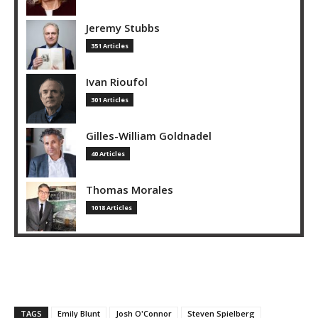
Jeremy Stubbs
351 Articles
Ivan Rioufol
301 Articles
Gilles-William Goldnadel
40 Articles
Thomas Morales
1018 Articles
TAGS
Emily Blunt
Josh O'Connor
Steven Spielberg