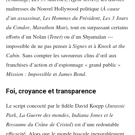
maîtresses du Nouvel Hollywood politique (
À cause
d’un assassinat
,
Les Hommes du Président
,
Les 3 Jours
du Condor
,
Marathon Man
), tout en surpassant certains
efforts d’un Nolan (
Tenet
) ou d’un Shyamalan —
impossible de ne pas penser à
Signes
et à
Knock at the
Cabin
. Sans compter les savoureux clins d’œil aux
franchises d’action et d’espionnage « grand public »
Mission : Impossible
et
James Bond
.
Foi, croyance et transparence
Le script concocté par le fidèle David Koepp (
Jurassic
Park
,
La Guerre des mondes
,
Indiana Jones et le
Royaume du Crâne de Cristal
) est d’une redoutable
efficacité. Alors que le monde bascule inexorablement