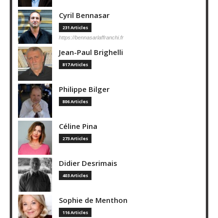
Cyril Bennasar
231 Articles
https://bennasarlaffranchi.fr
Jean-Paul Brighelli
817 Articles
Philippe Bilger
806 Articles
Céline Pina
273 Articles
Didier Desrimais
403 Articles
Sophie de Menthon
116 Articles