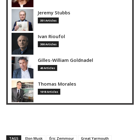
Jeremy Stubbs
351 Articles
Ivan Rioufol
300 Articles
Gilles-William Goldnadel
40 Articles
Thomas Morales
1018 Articles
TAGS
Elon Musk
Éric Zemmour
Great Yarmouth