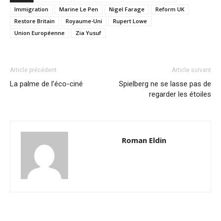
Immigration
Marine Le Pen
Nigel Farage
Reform UK
Restore Britain
Royaume-Uni
Rupert Lowe
Union Européenne
Zia Yusuf
Article précédent
Article suivant
La palme de l’éco-ciné
Spielberg ne se lasse pas de
regarder les étoiles
Roman Eldin