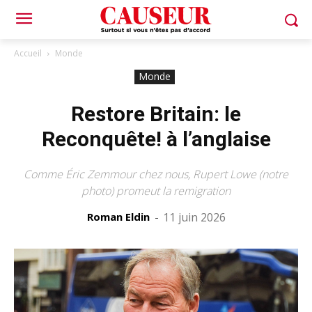
Accueil
Monde
Monde
Restore Britain: le
Reconquête! à l’anglaise
Comme Éric Zemmour chez nous, Rupert Lowe (notre
photo) promeut la remigration
Roman Eldin
-
11 juin 2026