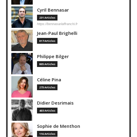
Cyril Bennasar
231 Articles
https://bennasarlaffranchi.fr
Jean-Paul Brighelli
817 Articles
Philippe Bilger
805 Articles
Céline Pina
273 Articles
Didier Desrimais
403 Articles
Sophie de Menthon
116 Articles