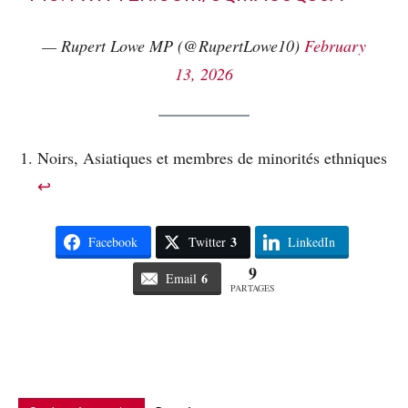
— Rupert Lowe MP (@RupertLowe10)
February
13, 2026
Noirs, Asiatiques et membres de minorités ethniques
↩︎
3
Facebook
Twitter
LinkedIn
9
6
Email
PARTAGES