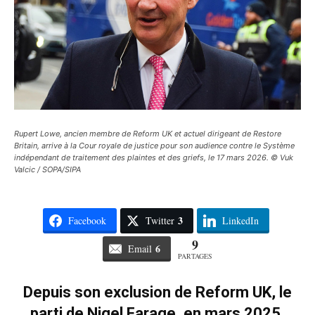
Rupert Lowe, ancien membre de Reform UK et actuel dirigeant de Restore
Britain, arrive à la Cour royale de justice pour son audience contre le Système
indépendant de traitement des plaintes et des griefs, le 17 mars 2026. © Vuk
Valcic / SOPA/SIPA
3
Facebook
Twitter
LinkedIn
9
6
Email
PARTAGES
Depuis son exclusion de Reform UK, le
parti de Nigel Farage, en mars 2025,