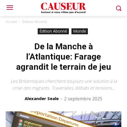
Accueil
Édition Abonné
Édition Abonné
Monde
De la Manche à
l’Atlantique: Farage
agrandit le terrain de jeu
Les Britanniques cherchent toujours une solution à la
crise des migrants. Traversées, débats et tensions…
Alexander Seale
-
2 septembre 2025