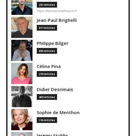
231 Articles
https://bennasarlaffranchi.fr
Jean-Paul Brighelli
817 Articles
Philippe Bilger
805 Articles
Céline Pina
273 Articles
Didier Desrimais
403 Articles
Sophie de Menthon
116 Articles
Jeremy Stubbs