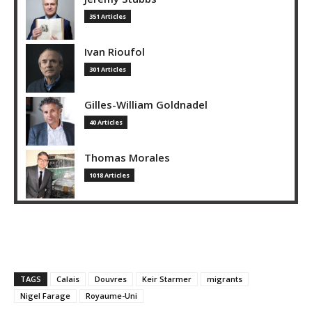
351 Articles
Ivan Rioufol
301 Articles
Gilles-William Goldnadel
40 Articles
Thomas Morales
1018 Articles
TAGS
Calais
Douvres
Keir Starmer
migrants
Nigel Farage
Royaume-Uni