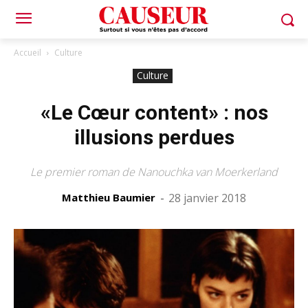
Accueil
Culture
Culture
«Le Cœur content» : nos
illusions perdues
Le premier roman de Nanouchka van Moerkerland
Matthieu Baumier
-
28 janvier 2018