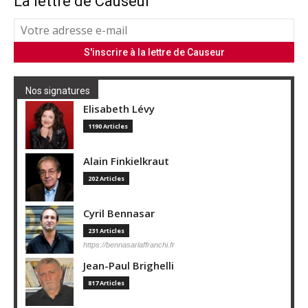
La lettre de Causeur
Nos signatures
Elisabeth Lévy
1190 Articles
Alain Finkielkraut
202 Articles
Cyril Bennasar
231 Articles
https://bennasarlaffranchi.fr
Jean-Paul Brighelli
817 Articles