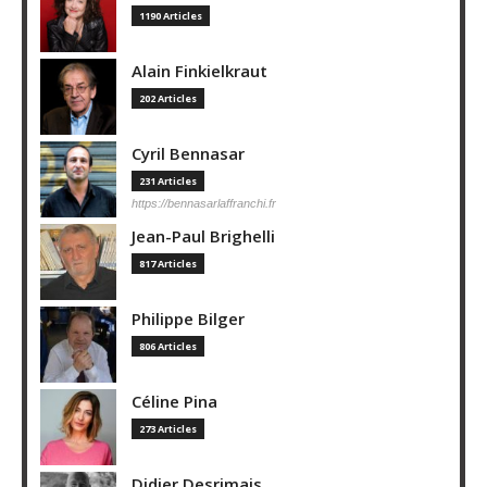
1190 Articles
Alain Finkielkraut
202 Articles
Cyril Bennasar
231 Articles
https://bennasarlaffranchi.fr
Jean-Paul Brighelli
817 Articles
Philippe Bilger
806 Articles
Céline Pina
273 Articles
Didier Desrimais