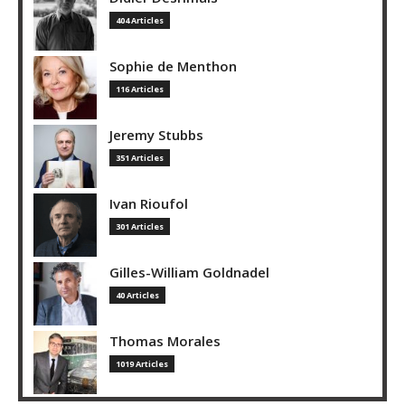
404 Articles
Sophie de Menthon
116 Articles
Jeremy Stubbs
351 Articles
Ivan Rioufol
301 Articles
Gilles-William Goldnadel
40 Articles
Thomas Morales
1019 Articles