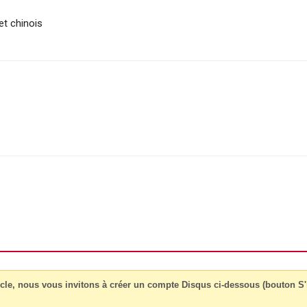
et chinois
cle, nous vous invitons à créer un compte Disqus ci-dessous (bouton S'i