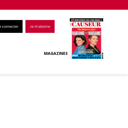
e connecter
Je m'abonne
MAGAZINES