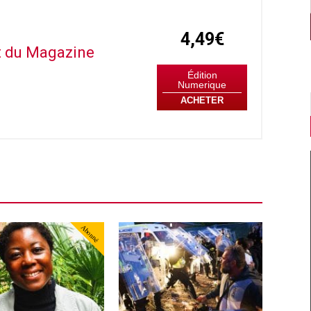
4,49€
it du Magazine
Édition
Numerique
ACHETER
Abonné