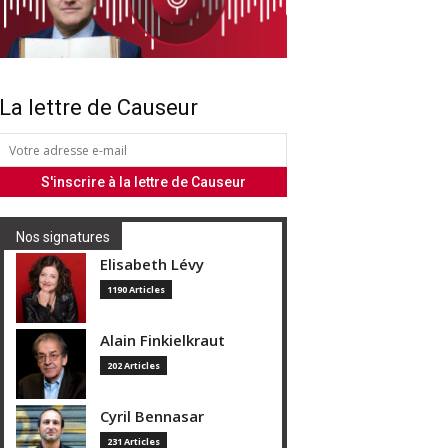
La lettre de Causeur
Nos signatures
Elisabeth Lévy
1190 Articles
Alain Finkielkraut
202 Articles
Cyril Bennasar
231 Articles