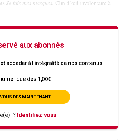
nts
Je fais mes masques
. Clin d’œil involontaire à
éservé aux abonnés
le et accéder à l'intégralité de nos contenus
numérique dès 1,00€
VOUS DÈS MAINTENANT
né(e)
?
Identifiez-vous