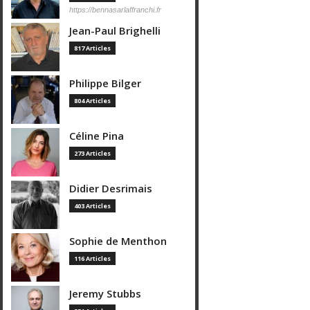
https://bennasarlaffranchi.fr
Jean-Paul Brighelli
817 Articles
Philippe Bilger
804 Articles
Céline Pina
273 Articles
Didier Desrimais
403 Articles
Sophie de Menthon
116 Articles
Jeremy Stubbs