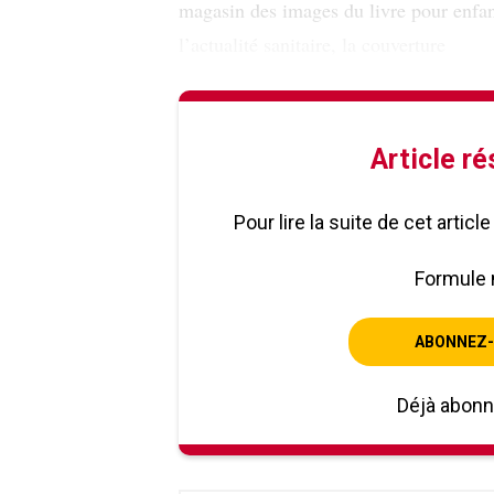
magasin des images du livre pour enfa
l’actualité sanitaire, la couverture
Article r
Pour lire la suite de cet artic
Formule 
ABONNEZ-
Déjà abon