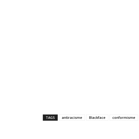
TAGS
antiracisme
Blackface
conformisme