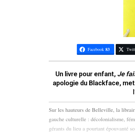
83
Facebook
Twit
Un livre pour enfant,
Je fa
apologie du Blackface, met e
Sur les hauteurs de Belleville, la libra
gauche culturelle : décolonialisme, fém
gérants du lieu a pourtant épouvanté s