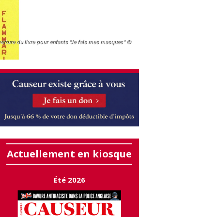
erture du livre pour enfants "Je fais mes masques" ©
Actuellement en kiosque
Été 2026