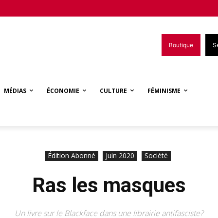
Boutique
S
MÉDIAS
ÉCONOMIE
CULTURE
FÉMINISME
Édition Abonné
Juin 2020
Société
Ras les masques
Un livre sur le Blackface dans une librairie antifasciste?