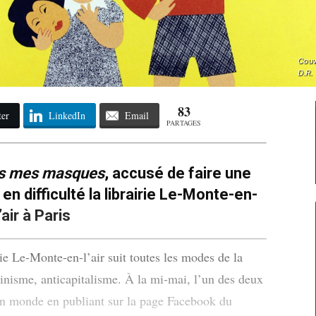
Couv
D.R.
83
ter
LinkedIn
Email
PARTAGES
is mes masques
, accusé de faire une
n difficulté la librairie Le-Monte-en-
l’air à Paris
irie Le-Monte-en-l’air suit toutes les modes de la
inisme, anticapitalisme. À la mi-mai, l’un des deux
on monde en publiant sur la page Facebook du