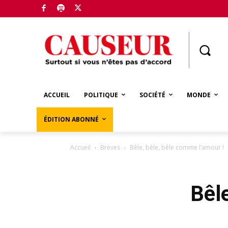
Boutique
ACCUEIL
POLITIQUE
SOCIÉTÉ
MONDE
ÉDITION ABONNÉ
Accueil
Brèves
Bêle, bêle, bêle comme l’amour !
Bêl