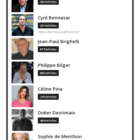
202 Articles
Cyril Bennasar
231 Articles
https://bennasarlaffranchi.fr
Jean-Paul Brighelli
817 Articles
Philippe Bilger
806 Articles
Céline Pina
273 Articles
Didier Desrimais
404 Articles
Sophie de Menthon