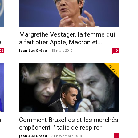
Margrethe Vestager, la femme qui
e
a fait plier Apple, Macron et...
Jean-Luc Gréau
-
18 mars 2019
22
19
Abonné
u
Comment Bruxelles et les marchés
empêchent l’Italie de respirer
Jean-Luc Gréau
-
21 novembre 2018
0