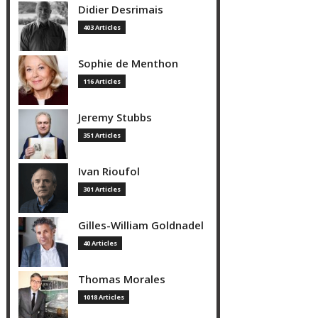
Didier Desrimais
403 Articles
Sophie de Menthon
116 Articles
Jeremy Stubbs
351 Articles
Ivan Rioufol
301 Articles
Gilles-William Goldnadel
40 Articles
Thomas Morales
1018 Articles