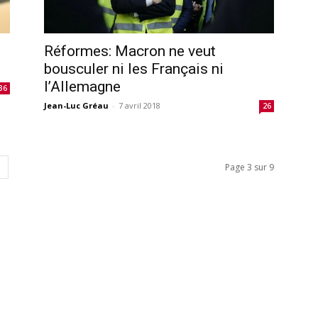
Réformes: Macron ne veut
bousculer ni les Français ni
l’Allemagne
36
Jean-Luc Gréau
-
7 avril 2018
26
Page 3 sur 9