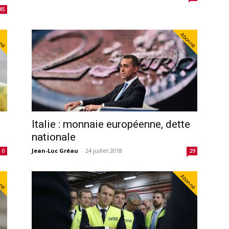
45
nné
Abonné
Italie : monnaie européenne, dette
nationale
Jean-Luc Gréau
-
24 juillet 2018
0
29
nné
Abonné