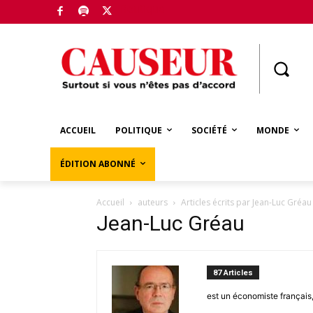
Boutique
ACCUEIL
POLITIQUE
SOCIÉTÉ
MONDE
ÉDITION ABONNÉ
Accueil
auteurs
Articles écrits par Jean-Luc Gréau
Jean-Luc Gréau
87 Articles
est un économiste françai