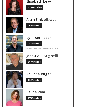
Elisabeth Lévy
1190 Articles
Alain Finkielkraut
202 Articles
Cyril Bennasar
231 Articles
https://bennasarlaffranchi.fr
Jean-Paul Brighelli
817 Articles
Philippe Bilger
805 Articles
Céline Pina
273 Articles