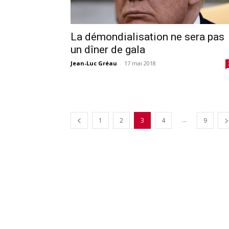
La démondialisation ne sera pas
un dîner de gala
Jean-Luc Gréau
-
17 mai 2018
...
1
2
3
4
9