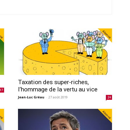
nné
Abonné
Taxation des super-riches,
l’hommage de la vertu au vice
37
Jean-Luc Gréau
-
27 août 2019
24
nné
Abonné