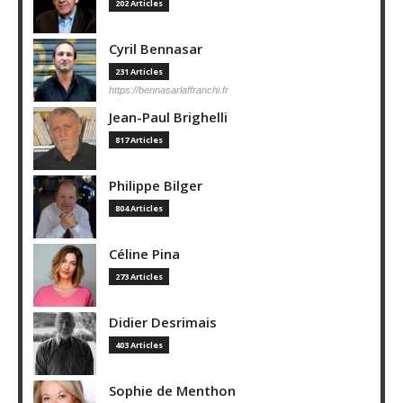
202 Articles
Cyril Bennasar
231 Articles
https://bennasarlaffranchi.fr
Jean-Paul Brighelli
817 Articles
Philippe Bilger
804 Articles
Céline Pina
273 Articles
Didier Desrimais
403 Articles
Sophie de Menthon