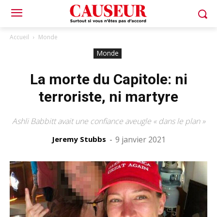
Accueil
Monde
Monde
La morte du Capitole: ni
terroriste, ni martyre
Ashli Babbitt avait une confiance aveugle « dans le plan »
Jeremy Stubbs
-
9 janvier 2021