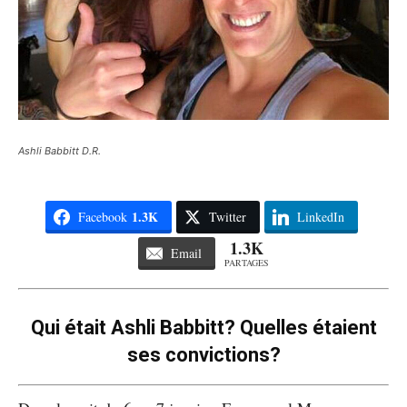
Ashli Babbitt D.R.
1.3K
Facebook
Twitter
LinkedIn
1.3K
Email
PARTAGES
Qui était Ashli Babbitt? Quelles étaient
ses convictions?