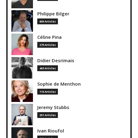
Philippe Bilger
805 Articles
Céline Pina
273 Articles
Didier Desrimais
403 Articles
Sophie de Menthon
116 Articles
Jeremy Stubbs
351 Articles
Ivan Rioufol