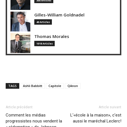
300 Articles
Gilles-William Goldnadel
40 Articles
Thomas Morales
1018 Articles
TAGS
Ashli Babbitt
Capitole
QAnon
Article précédent
Article suivant
Comment les médias
L’«école à la maison», c’est
progressistes nous vendent la
aussi le maréchal Leclerc!
« rédemption » de Johnson