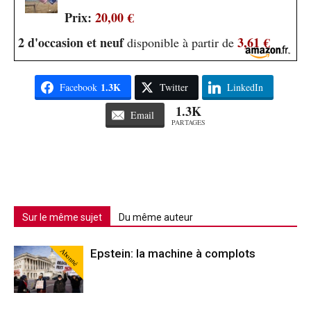
Prix:
20,00 €
2 d'occasion et neuf
3,61 €
disponible à partir de
1.3K
Facebook
Twitter
LinkedIn
1.3K
Email
PARTAGES
Sur le même sujet
Du même auteur
Abonné
Epstein: la machine à complots