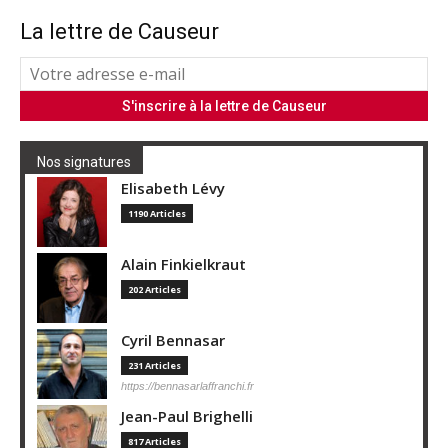
La lettre de Causeur
Nos signatures
Elisabeth Lévy
1190 Articles
Alain Finkielkraut
202 Articles
Cyril Bennasar
231 Articles
https://bennasarlaffranchi.fr
Jean-Paul Brighelli
817 Articles