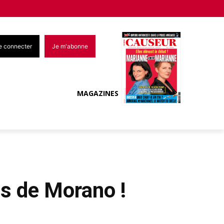
e connecter
Je m'abonne
MAGAZINES
es de Morano !