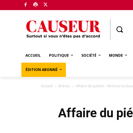
Boutique
ACCUEIL
POLITIQUE
SOCIÉTÉ
MONDE
ÉDITION ABONNÉ
Accueil
Brèves
Affaire du piéton : lâchons les b
Affaire du pi