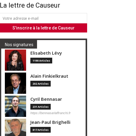
La lettre de Causeur
Nos signatures
Elisabeth Lévy
1190 Articles
Alain Finkielkraut
202 Articles
Cyril Bennasar
231 Articles
https://bennasarlaffranchi.fr
Jean-Paul Brighelli
817 Articles