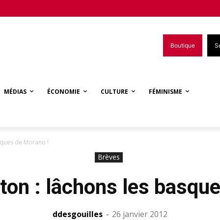
Boutique
S
MÉDIAS
ÉCONOMIE
CULTURE
FÉMINISME
asques de Morano !
Brèves
éton : lâchons les basqu
ddesgouilles
-
26 janvier 2012