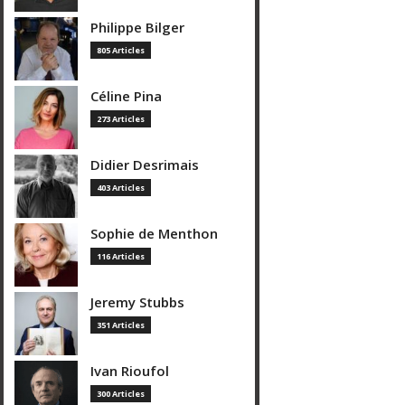
Philippe Bilger
805 Articles
Céline Pina
273 Articles
Didier Desrimais
403 Articles
Sophie de Menthon
116 Articles
Jeremy Stubbs
351 Articles
Ivan Rioufol
300 Articles