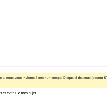
cle, nous vous invitons à créer un compte Disqus ci-dessous (bouton S'i
 et évitez le hors sujet.