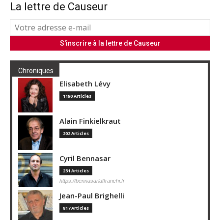
La lettre de Causeur
Chroniques
Elisabeth Lévy
1190 Articles
Alain Finkielkraut
202 Articles
Cyril Bennasar
231 Articles
https://bennasarlaffranchi.fr
Jean-Paul Brighelli
817 Articles