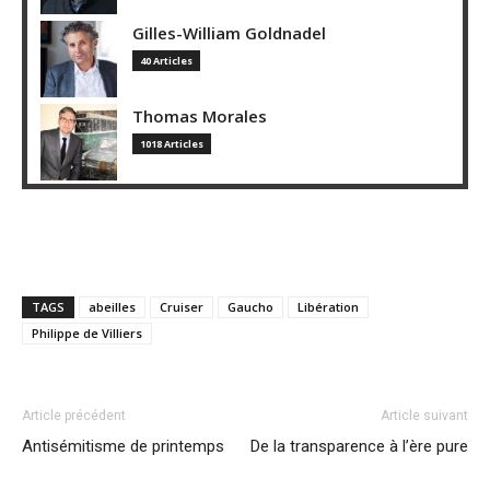
Gilles-William Goldnadel
40 Articles
Thomas Morales
1018 Articles
TAGS
abeilles
Cruiser
Gaucho
Libération
Philippe de Villiers
Article précédent
Article suivant
Antisémitisme de printemps
De la transparence à l’ère pure