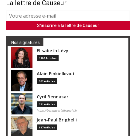
La lettre de Causeur
Nos signatures
Elisabeth Lévy
1190 Articles
Alain Finkielkraut
202 Articles
Cyril Bennasar
231 Articles
https://bennasarlaffranchi.fr
Jean-Paul Brighelli
817 Articles