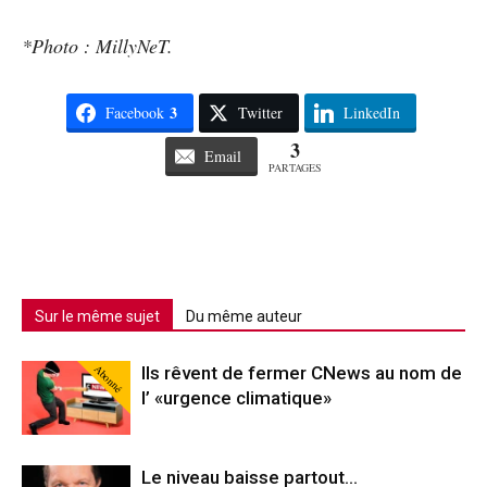
*Photo : MillyNeT.
3
Facebook
Twitter
LinkedIn
3
Email
PARTAGES
Sur le même sujet
Du même auteur
Abonné
Ils rêvent de fermer CNews au nom de
l’ «urgence climatique»
Le niveau baisse partout…