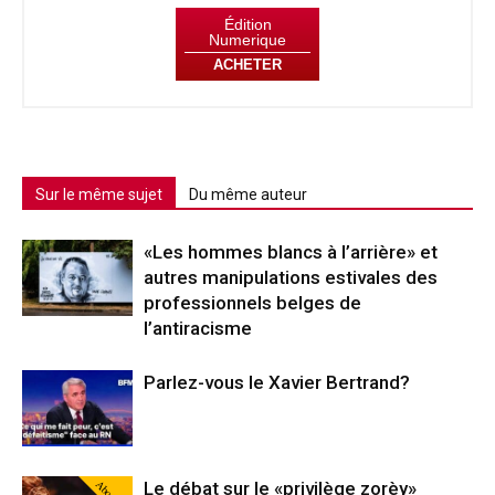
Édition
Numerique
ACHETER
Sur le même sujet
Du même auteur
«Les hommes blancs à l’arrière» et
autres manipulations estivales des
professionnels belges de
l’antiracisme
Parlez-vous le Xavier Bertrand?
Abonné
Le débat sur le «privilège zorèy»