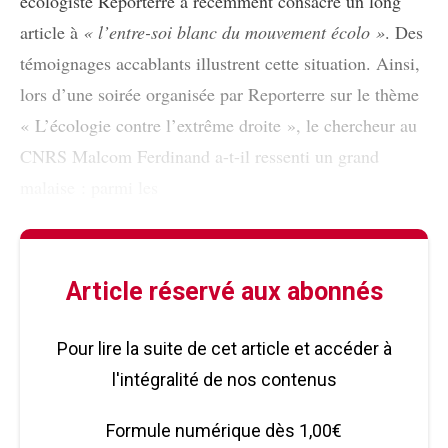
écologiste Reporterre a récemment consacré un long
article à
« l’entre-soi blanc du mouvement écolo »
. Des
témoignages accablants illustrent cette situation. Ainsi,
lors d’une soirée organisée par Reporterre sur le thème
« L’écologie contre l’extrême droite », le chercheur au
CNRS Malcom Ferdinand a-t-il ressenti un grand
malaise : parmi les
Article réservé aux abonnés
Pour lire la suite de cet article et accéder à
l'intégralité de nos contenus
Formule numérique dès 1,00€