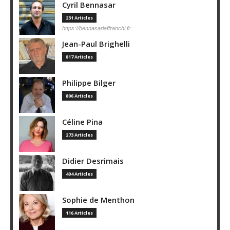
Cyril Bennasar
231 Articles
https://bennasarlaffranchi.fr
Jean-Paul Brighelli
817 Articles
Philippe Bilger
806 Articles
Céline Pina
273 Articles
Didier Desrimais
404 Articles
Sophie de Menthon
116 Articles