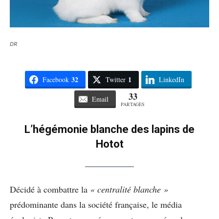
DR
32
1
Facebook
Twitter
LinkedIn
33
Email
PARTAGES
L’hégémonie blanche des lapins de
Hotot
Décidé à combattre la
« centralité blanche »
prédominante dans la société française, le média