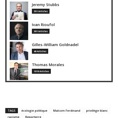
Jeremy Stubbs
351 Articles
Ivan Rioufol
301 Articles
Gilles-William Goldnadel
40 Articles
Thomas Morales
1019 Articles
TAGS
écologie politique
Malcom Ferdinand
privilège blanc
racisme
Reporterre