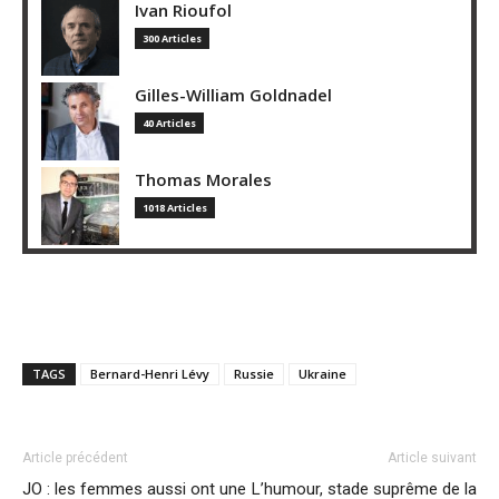
Ivan Rioufol
300 Articles
Gilles-William Goldnadel
40 Articles
Thomas Morales
1018 Articles
TAGS
Bernard-Henri Lévy
Russie
Ukraine
Article précédent
Article suivant
JO : les femmes aussi ont une
L’humour, stade suprême de la