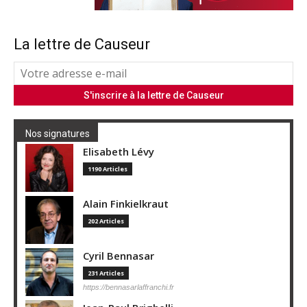
La lettre de Causeur
Nos signatures
Elisabeth Lévy
1190 Articles
Alain Finkielkraut
202 Articles
Cyril Bennasar
231 Articles
https://bennasarlaffranchi.fr