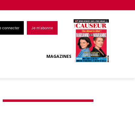
e connecter
Je m'abonne
MAGAZINES