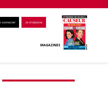
e connecter
Je m'abonne
MAGAZINES