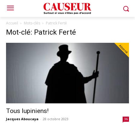
Accueil
Mots-clés
Patrick Ferté
Mot-clé: Patrick Ferté
Abonné
Tous lupiniens!
Jacques Aboucaya
-
28 octobre 2023
36