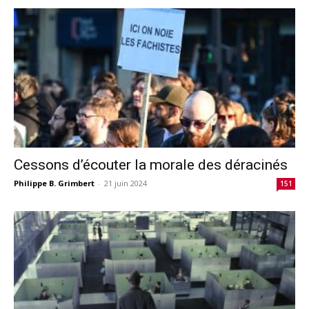
Cessons d’écouter la morale des déracinés
Philippe B. Grimbert
-
21 juin 2024
151