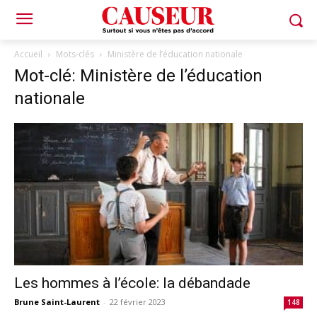
Accueil
Mots-clés
Ministère de l’éducation nationale
Mot-clé: Ministère de l’éducation
nationale
Les hommes à l’école: la débandade
Brune Saint-Laurent
-
22 février 2023
148