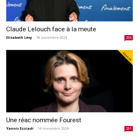
Claude Lelouch face à la meute
Elisabeth Lévy
-
18 novembre 2024
233
Abonné
Une réac nommée Fourest
Yannis Ezziadi
-
14 novembre 2024
251