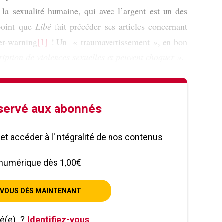
 la sexualité humaine, qui avec l’argent est un des
 point que
Libé
fait précéder ses articles concernant
[1]
ger-warning
! Un « traumavertissement », en bon
cription de violences sexuelles et peuvent choquer ».
éservé aux abonnés
le et accéder à l'intégralité de nos contenus
numérique dès 1,00€
VOUS DÈS MAINTENANT
né(e)
?
Identifiez-vous