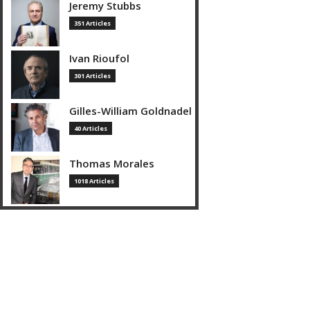
Jeremy Stubbs
351 Articles
Ivan Rioufol
301 Articles
Gilles-William Goldnadel
40 Articles
Thomas Morales
1018 Articles