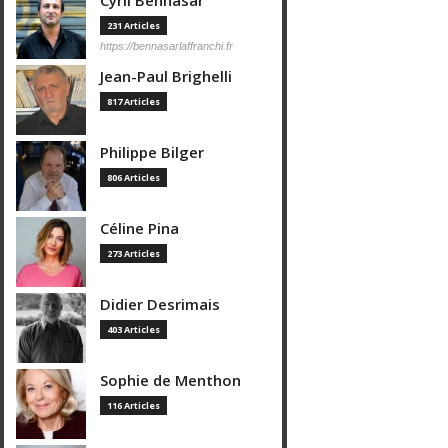
Cyril Bennasar
231 Articles
https://bennasarlaffranchi.fr
Jean-Paul Brighelli
817 Articles
Philippe Bilger
806 Articles
Céline Pina
273 Articles
Didier Desrimais
403 Articles
Sophie de Menthon
116 Articles