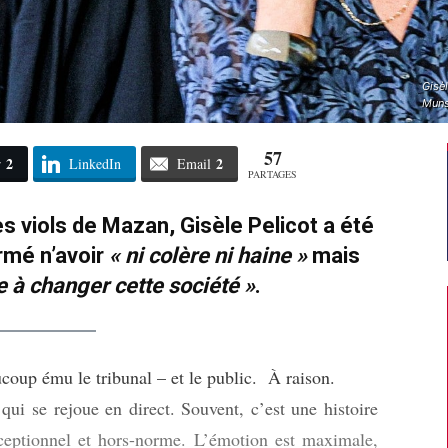
Gisè
Muns
57
2
2
r
LinkedIn
Email
PARTAGES
es viols de Mazan, Gisèle Pelicot a été
rmé n’avoir
« ni colère ni haine »
mais
 à changer cette société »
.
coup ému le tribunal – et le public. À raison.
qui se rejoue en direct. Souvent, c’est une histoire
exceptionnel et hors-norme. L’émotion est maximale,