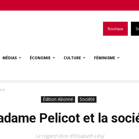
Boutique
S
MÉDIAS
ÉCONOMIE
CULTURE
FÉMINISME
été
Édition Abonné
Société
dame Pelicot et la soci
Le regard libre d’Elisabeth Lévy