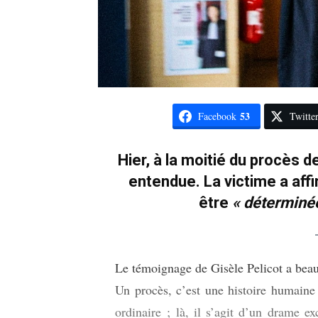
53
Facebook
Twitte
Hier, à la moitié du procès d
entendue. La victime a affi
être
« déterminée
Le témoignage de Gisèle Pelicot a beau
Un procès, c’est une histoire humaine 
ordinaire ; là, il s’agit d’un drame 