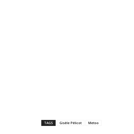
TAGS
Gisèle Pélicot
Metoo