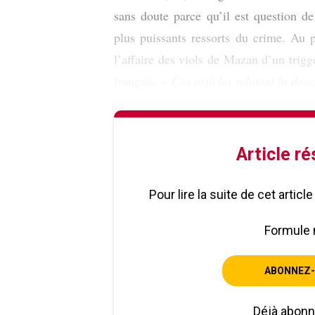
sans doute parce qu’il est question de
plus puissants ressorts du crime. Au
l’affaire des viols de Mazan d’un trig
français. «
Ces articles relatent la des
Article r
Pour lire la suite de cet artic
Formule 
ABONNEZ-
Déjà abon