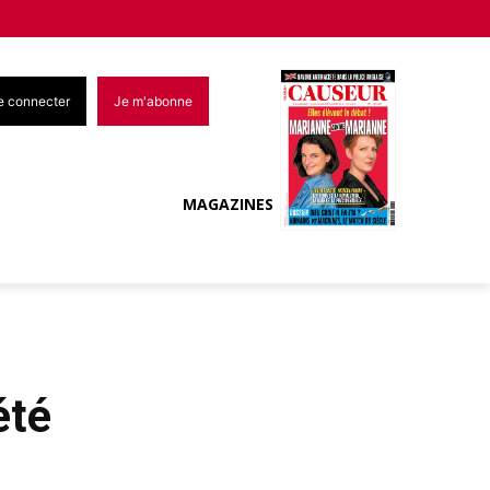
e connecter
Je m'abonne
MAGAZINES
été