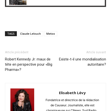
TAGS
Claude Lelouch
Metoo
Article précédent
Article suivant
Robert Kennedy Jr: maux de
Existe-t-il une mondialisation
tête en perspective pour «Big
autoritaire?
Pharma»?
Elisabeth Lévy
Fondatrice et directrice de la rédaction
de Causeur. Journaliste, elle est
chroniqueuse sur CNews, Sud Radio...