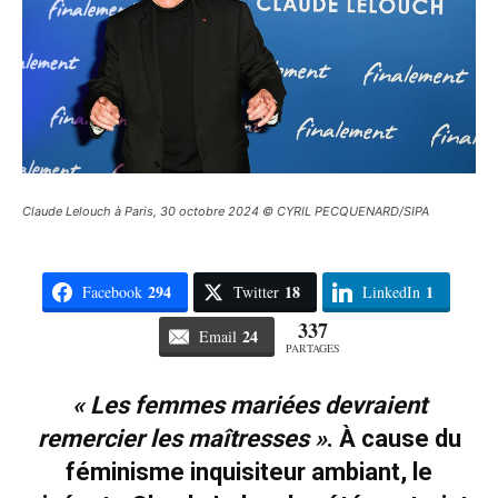
Claude Lelouch à Paris, 30 octobre 2024 © CYRIL PECQUENARD/SIPA
294
18
1
Facebook
Twitter
LinkedIn
337
24
Email
PARTAGES
« Les femmes mariées devraient
remercier les maîtresses »
. À cause du
féminisme inquisiteur ambiant, le