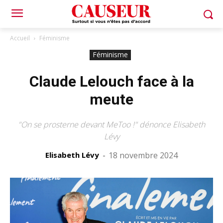
Accueil
Féminisme
Féminisme
Claude Lelouch face à la
meute
"On se prosterne devant MeToo !" dénonce Elisabeth
Lévy
Elisabeth Lévy
-
18 novembre 2024