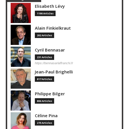
Elisabeth Lévy
1190 Articles
Alain Finkielkraut
202 Articles
Cyril Bennasar
231 Articles
https://bennasarlaffranchi.fr
Jean-Paul Brighelli
817 Articles
Philippe Bilger
806 Articles
Céline Pina
273 Articles