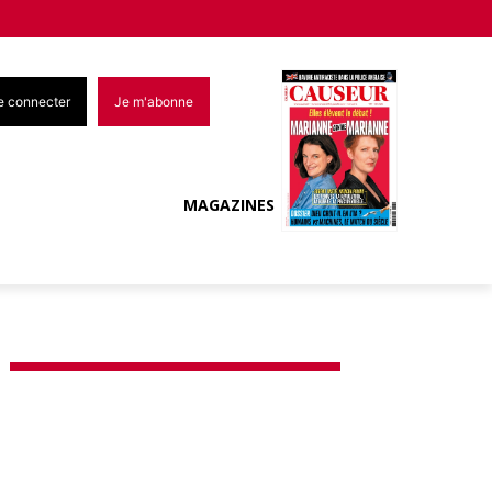
e connecter
Je m'abonne
MAGAZINES