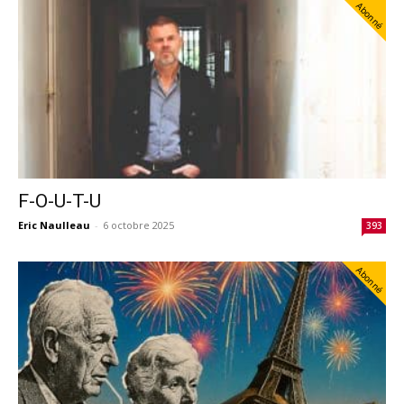
Abonné
F-O-U-T-U
Eric Naulleau
-
6 octobre 2025
393
Abonné