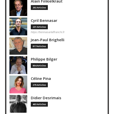
Alain Finkielkraut
202 Articles
Cyril Bennasar
231 Articles
https://bennasarlaffranchi.fr
Jean-Paul Brighelli
817 Articles
Philippe Bilger
804 Articles
Céline Pina
273 Articles
Didier Desrimais
403 Articles