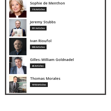
Sophie de Menthon
116 Articles
Jeremy Stubbs
351 Articles
Ivan Rioufol
300 Articles
Gilles-William Goldnadel
40 Articles
Thomas Morales
1018 Articles