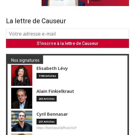
La lettre de Causeur
Nos signatures
Elisabeth Lévy
1190 Articles
Alain Finkielkraut
202 Articles
Cyril Bennasar
231 Articles
https://bennasarlaffranchi.fr