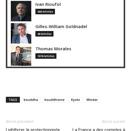
Ivan Rioufol
300 Articles
Gilles-William Goldnadel
40 Articles
Thomas Morales
1018 Articles
TAGS
bouddha
bouddhisme
Kyoto
Mindar
Article précédent
Article suivant
Lighthizer, le protectionniste
La France a des comptes à