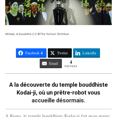
Mindar, le bouddha 2.0 ©The Yomiuri Shimbun
4
Facebook
Twitter
LinkedIn
4
Email
PARTAGES
A la découverte du temple bouddhiste
Kodai-ji, où un prêtre-robot vous
accueille désormais.
À Kyoto, le temple bouddhiste Kodai-ji fait peau neuve.