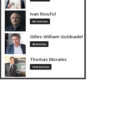
Ivan Rioufol
301 Articles
Gilles-William Goldnadel
40 Articles
Thomas Morales
1018 Articles