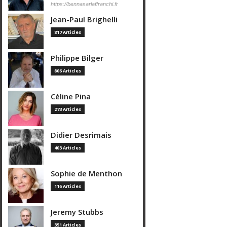
https://bennasarlaffranchi.fr
Jean-Paul Brighelli
817 Articles
Philippe Bilger
806 Articles
Céline Pina
273 Articles
Didier Desrimais
403 Articles
Sophie de Menthon
116 Articles
Jeremy Stubbs
351 Articles