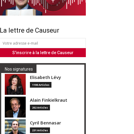
La lettre de Causeur
Nos signatures
Elisabeth Lévy
1190 Articles
Alain Finkielkraut
202 Articles
Cyril Bennasar
231 Articles