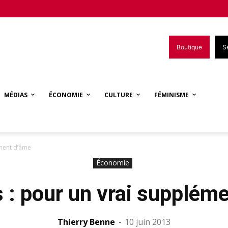
Boutique
S
MÉDIAS
ÉCONOMIE
CULTURE
FÉMINISME
ément d’âme
Économie
s : pour un vrai supplém
Thierry Benne
-
10 juin 2013