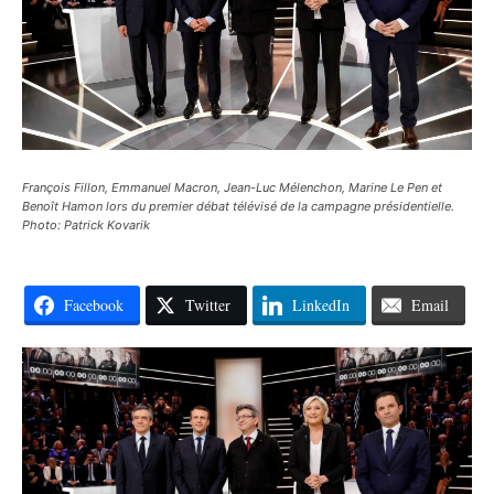
François Fillon, Emmanuel Macron, Jean-Luc Mélenchon, Marine Le Pen et
Benoît Hamon lors du premier débat télévisé de la campagne présidentielle.
Photo: Patrick Kovarik
Facebook
Twitter
LinkedIn
Email