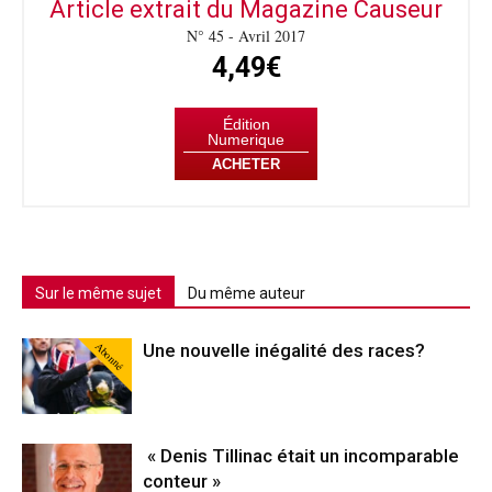
Article extrait du Magazine Causeur
N° 45 - Avril 2017
4,49€
Édition
Numerique
ACHETER
Sur le même sujet
Du même auteur
Abonné
Une nouvelle inégalité des races?
« Denis Tillinac était un incomparable
conteur »