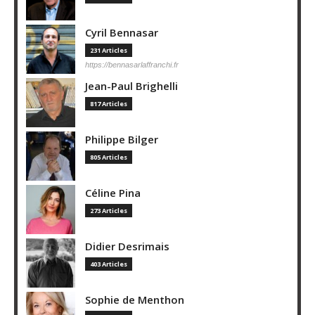
Cyril Bennasar
231 Articles
https://bennasarlaffranchi.fr
Jean-Paul Brighelli
817 Articles
Philippe Bilger
805 Articles
Céline Pina
273 Articles
Didier Desrimais
403 Articles
Sophie de Menthon