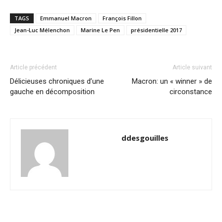
TAGS
Emmanuel Macron
François Fillon
Jean-Luc Mélenchon
Marine Le Pen
présidentielle 2017
Article précédent
Article suivant
Délicieuses chroniques d’une
Macron: un « winner » de
gauche en décomposition
circonstance
ddesgouilles