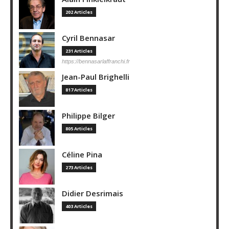
202 Articles
Cyril Bennasar
231 Articles
https://bennasarlaffranchi.fr
Jean-Paul Brighelli
817 Articles
Philippe Bilger
805 Articles
Céline Pina
273 Articles
Didier Desrimais
403 Articles