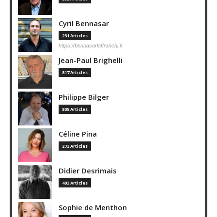
Cyril Bennasar
231 Articles
https://bennasarlaffranchi.fr
Jean-Paul Brighelli
817 Articles
Philippe Bilger
805 Articles
Céline Pina
273 Articles
Didier Desrimais
403 Articles
Sophie de Menthon