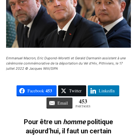
Emmanuel Macron, Eric Dupond-Moretti et Gerald Darmanin assistent à une
cérémonie commémorative de la déportation du Vel d'Hiv, Pithiviers, le 17
juillet 2022 © Jacques Witt/SIPA
453
Facebook
Twitter
LinkedIn
453
Email
PARTAGES
Pour être un
homme
politique
aujourd’hui
,
il faut un certain