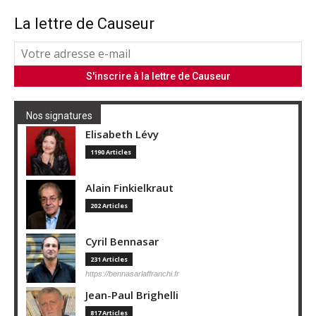
La lettre de Causeur
Nos signatures
Elisabeth Lévy
1190 Articles
Alain Finkielkraut
202 Articles
Cyril Bennasar
231 Articles
https://bennasarlaffranchi.fr
Jean-Paul Brighelli
817 Articles