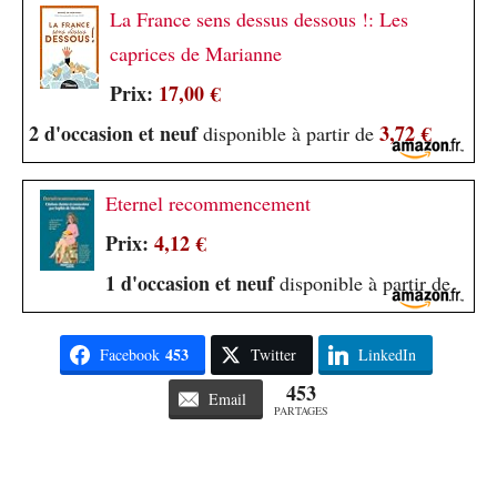
La France sens dessus dessous !: Les
caprices de Marianne
Prix:
17,00 €
2 d'occasion et neuf
3,72 €
disponible à partir de
Eternel recommencement
Prix:
4,12 €
1 d'occasion et neuf
disponible à partir de
453
Facebook
Twitter
LinkedIn
453
Email
PARTAGES