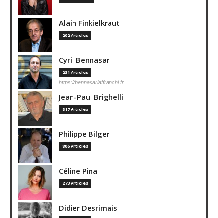
Alain Finkielkraut
202 Articles
Cyril Bennasar
231 Articles
https://bennasarlaffranchi.fr
Jean-Paul Brighelli
817 Articles
Philippe Bilger
806 Articles
Céline Pina
273 Articles
Didier Desrimais