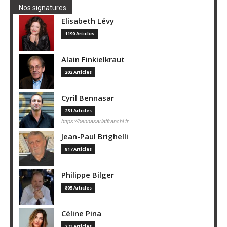
Nos signatures
Elisabeth Lévy
1190 Articles
Alain Finkielkraut
202 Articles
Cyril Bennasar
231 Articles
https://bennasarlaffranchi.fr
Jean-Paul Brighelli
817 Articles
Philippe Bilger
805 Articles
Céline Pina
273 Articles