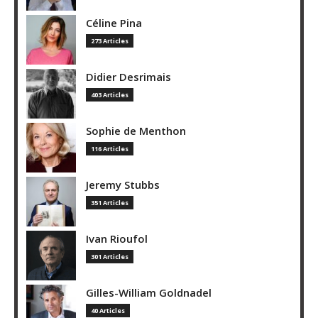
Céline Pina
273 Articles
Didier Desrimais
403 Articles
Sophie de Menthon
116 Articles
Jeremy Stubbs
351 Articles
Ivan Rioufol
301 Articles
Gilles-William Goldnadel
40 Articles