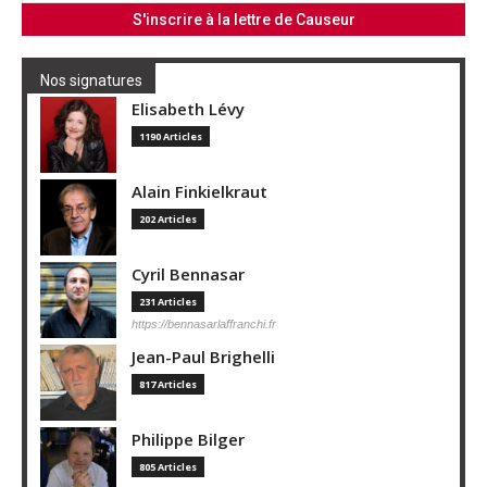
Nos signatures
Elisabeth Lévy
1190 Articles
Alain Finkielkraut
202 Articles
Cyril Bennasar
231 Articles
https://bennasarlaffranchi.fr
Jean-Paul Brighelli
817 Articles
Philippe Bilger
805 Articles