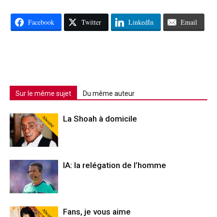
Facebook
Twitter
LinkedIn
Email
Sur le même sujet
Du même auteur
Abonné
La Shoah à domicile
IA: la relégation de l’homme
Abonné
Fans, je vous aime