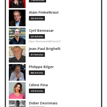
1190 Articles
Alain Finkielkraut
202 Articles
Cyril Bennasar
231 Articles
https://bennasarlaffranchi.fr
Jean-Paul Brighelli
817 Articles
Philippe Bilger
806 Articles
Céline Pina
273 Articles
Didier Desrimais