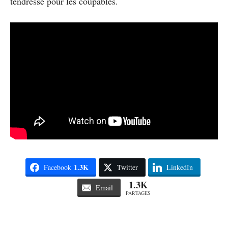
tendresse pour les coupables.
1.3K
Facebook
Twitter
LinkedIn
1.3K
Email
PARTAGES